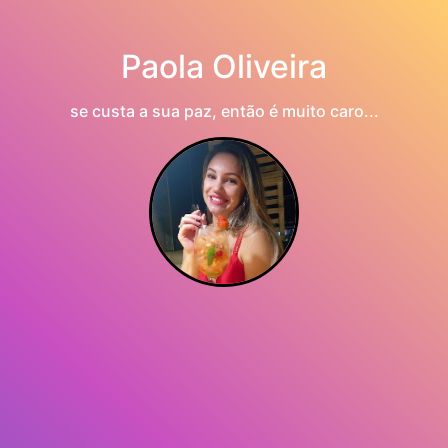
Paola Oliveira
se custa a sua paz, então é muito caro...